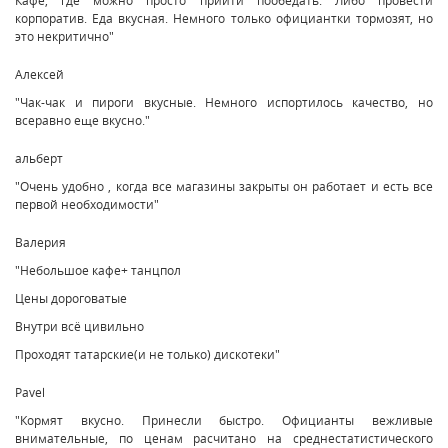
корпоратив. Еда вкусная. Немного только официантки тормозят, но
это некритично"
Алексей
"Чак-чак и пироги вкусные. Немного испортилось качество, но
всеравно еще вкусно."
альберт
"Очень удобно , когда все магазины закрыты он работает и есть все
первой необходимости"
Валерия
"Небольшое кафе+ танцпол
Цены дороговатые
Внутри всё цивильно
Проходят татарские(и не только) дискотеки"
Pavel
"Кормят вкусно. Принесли быстро. Официанты вежливые
внимательные, по ценам расчитано на среднестатистического