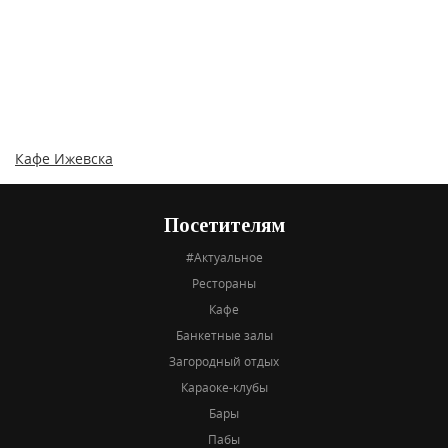
Кафе Ижевска
Посетителям
#Актуальное
Рестораны
Кафе
Банкетные залы
Загородный отдых
Караоке-клубы
Бары
Пабы