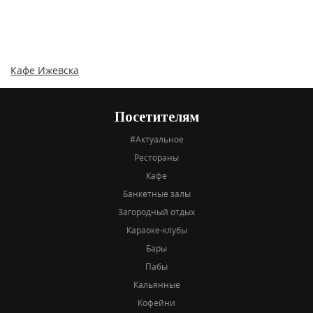
Кафе Ижевска
Посетителям
#Актуальное
Рестораны
Кафе
Банкетные залы
Загородный отдых
Караоке-клубы
Бары
Пабы
Кальянные
Кофейни