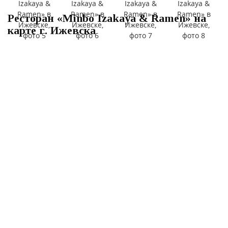
Ресторан «Minbo Izakaya & Ramen» на
карте г. Ижевска