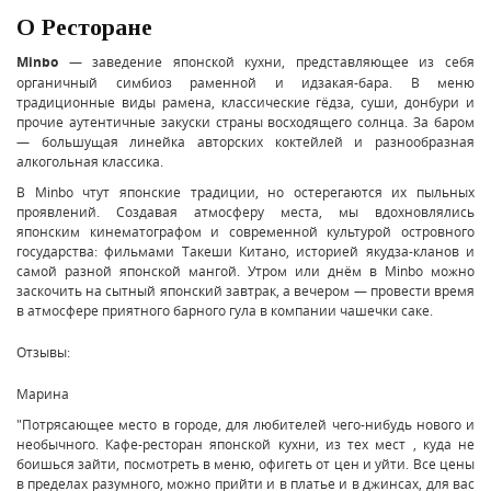
О Ресторане
Minbo
— заведение японской кухни, представляющее из себя
органичный симбиоз раменной и идзакая-бара. В меню
традиционные виды рамена, классические гёдза, суши, донбури и
прочие аутентичные закуски страны восходящего солнца. За баром
— большущая линейка авторских коктейлей и разнообразная
алкогольная классика.
В Minbo чтут японские традиции, но остерегаются их пыльных
проявлений. Создавая атмосферу места, мы вдохновлялись
японским кинематографом и современной культурой островного
государства: фильмами Такеши Китано, историей якудза-кланов и
самой разной японской мангой. Утром или днём в Minbo можно
заскочить на сытный японский завтрак, а вечером — провести время
в атмосфере приятного барного гула в компании чашечки саке.
Отзывы:
Марина
"Потрясающее место в городе, для любителей чего-нибудь нового и
необычного. Кафе-ресторан японской кухни, из тех мест , куда не
боишься зайти, посмотреть в меню, офигеть от цен и уйти. Все цены
в пределах разумного, можно прийти и в платье и в джинсах, для вас