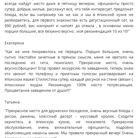
всегда найдут место даже в пятницу вечером, официанты просто
супер, добрые, милые, расскажут все, что тебя интересует, предложат
блюда, если вы например так же как и мы в японской кухне не
разбираетесь, для первого знакомства есть дегустационный сет, за
990 рублей, вас накормят и напоят до отвала , в основном меню
порции большие, все безумно вкусно , моя рекомендация 10 из 10!"
Екатерина
"Как же мне понравилось не передать. Порции большие, очень
сытно. Настойки зачётные в прямом смысле, меня не хватило на
последнюю из сета, помогали). Прекрасное место, очень
вкусно.Официант Егор провёл экскурсию по заведению, теперь знаю
кто звонит по телефону и приятным голосом разговаривает на
японском языке! Стилистика супер, каждый рисунок на стене связан с
японскими якудза. Рекомендую 100% место потрясающее.
Процветание заведению от души!!!"
Татьяна
"Прекрасное место для дружеских посиделок, очень вкусные блюда с
рисом, рамены, классный десерт - муссовый кролик. Сходите
окунитесь в японскую кухню, не пожалеете. Прекрасное
обслуживание, очень внимательные официанты, подробно
объясняющие нюансы меню. Мы провели прекрасный вечер! Очень