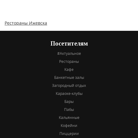
Рестораны Ижевска
Посетителям
#Актуальное
Рестораны
Кафе
Банкетные залы
Загородный отдых
Караоке-клубы
Бары
Пабы
Кальянные
Кофейни
Пиццерии