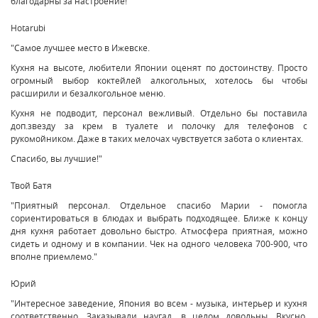
благодарны за настроение!"
Hotarubi
"Самое лучшее место в Ижевске.
Кухня на высоте, любители Японии оценят по достоинству. Просто
огромный выбор коктейлей алкогольных, хотелось бы чтобы
расширили и безалкогольное меню.
Кухня не подводит, персонал вежливый. Отдельно бы поставила
доп.звезду за крем в туалете и полочку для телефонов с
рукомойником. Даже в таких мелочах чувствуется забота о клиентах.
Спасибо, вы лучшие!"
Твой Батя
"Приятный персонал. Отдельное спасибо Марии - помогла
сориентироваться в блюдах и выбрать подходящее. Ближе к концу
дня кухня работает довольно быстро. Атмосфера приятная, можно
сидеть и одному и в компании. Чек на одного человека 700-900, что
вполне приемлемо."
Юрий
"Интересное заведение, Япония во всем - музыка, интерьер и кухня
соответственно. Заказывали наугад, в целом довольны. Вкусно,