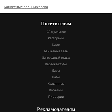
Банкетные залы Ижевска
Посетителям
#Актуальное
Рестораны
Кафе
Банкетные залы
Загородный отдых
Караоке-клубы
Бары
Пабы
Кальянные
Кофейни
Пиццерии
Рекламодателям