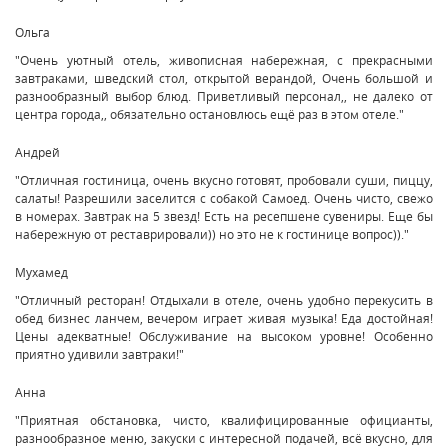
Ольга
"Очень уютный отель, живописная набережная, с прекрасными
завтраками, шведский стол, открытой верандой, Очень большой и
разнообразный выбор блюд. Приветливый персонал,, не далеко от
центра города,, обязательно остановлюсь ещё раз в этом отеле."
Андрей
"Отличная гостиница, очень вкусно готовят, пробовали суши, пиццу,
салаты! Разрешили заселится с собакой Самоед. Очень чисто, свежо
в номерах. Завтрак на 5 звезд! Есть на ресепшене сувениры. Еще бы
набережную от реставрировали)) но это не к гостинице вопрос))."
Мухамед
"Отличный ресторан! Отдыхали в отеле, очень удобно перекусить в
обед бизнес ланчем, вечером играет живая музыка! Еда достойная!
Цены адекватные! Обслуживание на высоком уровне! Особенно
приятно удивили завтраки!"
Анна
"Приятная обстановка, чисто, квалифицированные официанты,
разнообразное меню, закуски с интересной подачей, всё вкусно, для