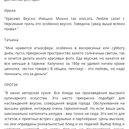
Ирина
"Красиво. Вкусно. Изящно. Можно так описать. Люблю салат с
персиками гриль это особенно вкусно. Говядина сувид выше всяких
похвал."
Татьяна
"Мне нравится атмосфера, особенно в воскресенье или субботу
днём, пусто, прекрасное пространство залито солнечным светом, так
и хочется делать много красивых фото. Еда вкусная, но кажется ее
все меньше в тарелке. Капучино за 180р не удивил ничем кроме
ценника, честно говоря:) В общем, пентхаус - это любовь, но надо
понимать, что за деньги"
ПРОТЭК
"В меню авторская кухня. Все блюда как произведения высокого
кулинарного искусства. Это место прекрасно подойдёт для
наслаждения вкусом, созерцания видов города. Обслуживание на
высшем уровне, интерьер очень гармоничный. Но если ваша цель
максимально наполнить желудок - вам точно не сюда. Это место для
эстетов и приятных встреч с друзьями и партнёрами. Цены высокие,
но они оправданы уникальностью блюд и их подачей. Выбор блюд и
напитков широкий, но уклон больше на паназиатскую кухню.