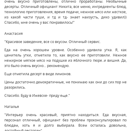
очень вкусно приготовлены, отлично проработаны. Необычные
десерты. Отличный официант Никита, все меню, ингредиенты блюд,
технологию приготовления, время подачи, нежное мясо или жесткое,
из какой части туши, и тд и тд- знает наизусть, дико удивил))
Спасибо, мне очень у вас понравилось!"
Анастасия
"Красивое заведение, все со вкусом. Отличный сервис.
Еда на очень хорошем уровне. Особенно удивила утка. Я, как
ценитель утки, отметила то, как вкусно ее приготовили. Нежное
нежирное мягкое мясо на подушке из яблочного пюре..и вишня. Да,
это было очень вкусно… рекомендую.
Еще отметила десерт в виде лимонов.
Цены достаточно демократичные, не понимаю как они до сих пор не
разорились.
Спасибо. Буду в Ижевске- приду еще."
Наталья
"Интерьер очень красивый, приятно находиться. Еда вкусная,
персонал отличный, официант без проблем проконсультировал по
блюдам, хоть я и долго выбирала. Всем осталась довольна,
достойный ресторан"