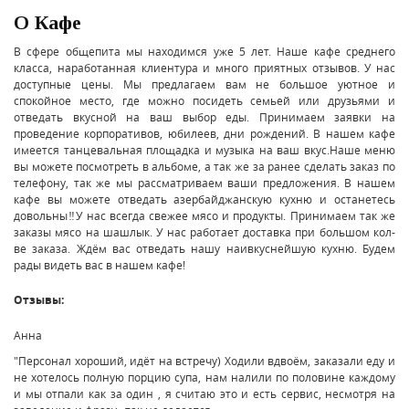
О Кафе
В сфере общепита мы находимся уже 5 лет. Наше кафе среднего
класса, наработанная клиентура и много приятных отзывов. У нас
доступные цены. Мы предлагаем вам не большое уютное и
спокойное место, где можно посидеть семьей или друзьями и
отведать вкусной на ваш выбор еды. Принимаем заявки на
проведение корпоративов, юбилеев, дни рождений. В нашем кафе
имеется танцевальная площадка и музыка на ваш вкус.Наше меню
вы можете посмотреть в альбоме, а так же за ранее сделать заказ по
телефону, так же мы рассматриваем ваши предложения. В нашем
кафе вы можете отведать азербайджанскую кухню и останетесь
довольны‼У нас всегда свежее мясо и продукты. Принимаем так же
заказы мясо на шашлык. У нас работает доставка при большом кол-
ве заказа. Ждём вас отведать нашу наивкуснейшую кухню. Будем
рады видеть вас в нашем кафе!
Отзывы:
Анна
"Персонал хороший, идёт на встречу) Ходили вдвоём, заказали еду и
не хотелось полную порцию супа, нам налили по половине каждому
и мы отпали как за один , я считаю это и есть сервис, несмотря на