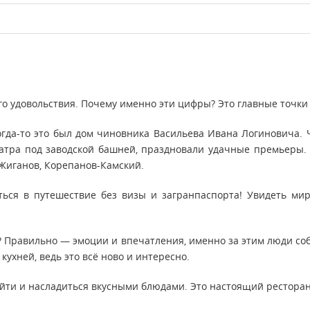
о удовольствия. Почему именно эти цифры? Это главные точки
гда-то это был дом чиновника Васильева Ивана Логиновича. Ч
атра под заводской башней, праздновали удачные премьеры. 
 Жиганов, Корепанов-Камский.
ься в путешествие без визы и загранпаспорта! Увидеть ми
? Правильно — эмоции и впечатления, именно за этим люди с
кухней, ведь это всё ново и интересно.
рийти и насладиться вкусными блюдами. Это настоящий рестора