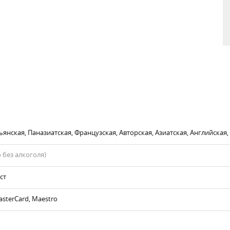
ьянская, Паназиатская, Французская, Авторская, Азиатская, Английская
 без алкоголя)
ст
asterCard, Maestro