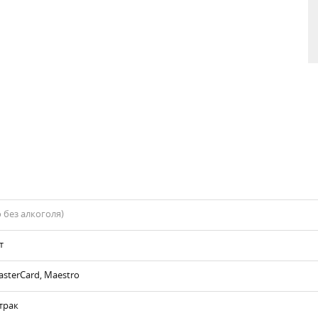
 без алкоголя)
т
asterCard, Maestro
трак