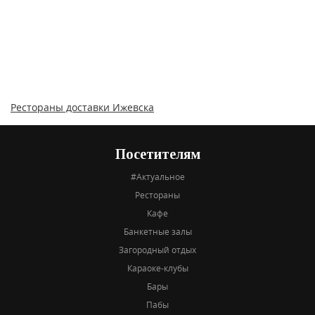
Рестораны доставки Ижевска
Посетителям
#Актуальное
Рестораны
Кафе
Банкетные залы
Загородный отдых
Караоке-клубы
Бары
Пабы