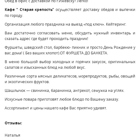
Обед в офис с доставкой по г.Ижевску? Легко!
Кафе " Старая крепость"
осуществляет доставку обедов и выпечки
по городу.
Организация любого праздника на выезд «под ключ». Кейтеринг.
Вам достаточно согласовать меню, обсудить нужный инвентарь и
сказать адрес где будет проходить праздник!
Фуршеты, шведский стол, барбекю- пикник и просто День Рождение у
вас дома! ( Без ваших хлопот).ОТ ФУРШЕТА ДО БАНКЕТА.
В меню большой выбор холодных и горячих закусок, оригинальных
салатов и изысканных блюд на любой вкус.
Различные сорта мясных деликатесов, морепродуктов, рыбы, овощей
и экзотических фруктов.
Шашлычок — свининка, баранинка, антрекот, семужка на углях.
Искусные повара приготовят любое блюдо по Вашему заказу.
Ассортимент и цены нашего кафе Вас приятно удивят.
Отзывы:
Наталья