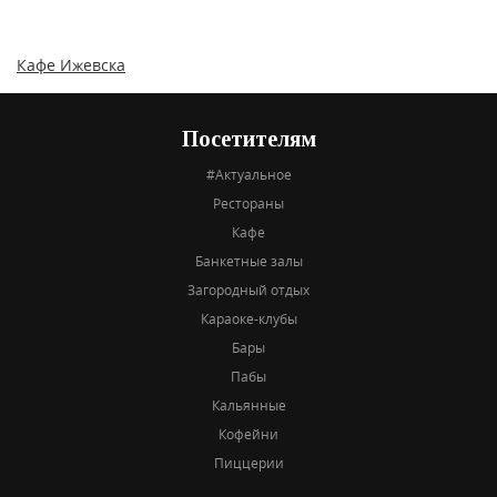
Кафе Ижевска
Посетителям
#Актуальное
Рестораны
Кафе
Банкетные залы
Загородный отдых
Караоке-клубы
Бары
Пабы
Кальянные
Кофейни
Пиццерии