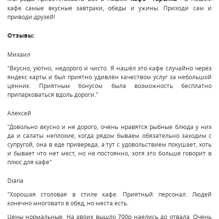
кафе самые вкусные завтраки, обеды и ужины. Приходи сам и
приводи друзей!
Отзывы:
Михаил
"Вкусно, уютно, недорого и чисто. Я нашёл это кафе случайно через
яндекс карты и был приятно удивлён качеством услуг за небольшой
ценник. Приятным бонусом была возможность бесплатно
припарковаться вдоль дороги."
Алексей
"Довольно вкусно и не дорого, очень нравятся рыбные блюда у них
да и салаты неплохие, когда рядом бываем обязательно заходим с
супругой, она в еде привереда, а тут с удовольствием покушает, хоть
и бывает что нет мест, но не постоянно, хотя это больше говорит в
плюс для кафе"
Diana
"Хорошая столовая в стиле кафе. Приятный персонал. Людей
конечно многовато в обед, но места есть.
Цены нормальные. На двоих вышло 700р наелись до отвала. Очень