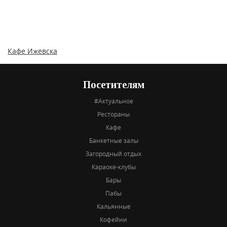
Кафе Ижевска
Посетителям
#Актуальное
Рестораны
Кафе
Банкетные залы
Загородный отдых
Караоке-клубы
Бары
Пабы
Кальянные
Кофейни