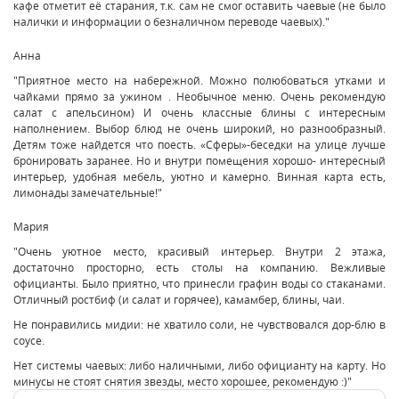
кафе отметит её старания, т.к. сам не смог оставить чаевые (не было
налички и информации о безналичном переводе чаевых)."
Анна
"Приятное место на набережной. Можно полюбоваться утками и
чайками прямо за ужином . Необычное меню. Очень рекомендую
салат с апельсином) И очень классные блины с интересным
наполнением. Выбор блюд не очень широкий, но разнообразный.
Детям тоже найдется что поесть. «Сферы»-беседки на улице лучше
бронировать заранее. Но и внутри помещения хорошо- интересный
интерьер, удобная мебель, уютно и камерно. Винная карта есть,
лимонады замечательные!"
Мария
"Очень уютное место, красивый интерьер. Внутри 2 этажа,
достаточно просторно, есть столы на компанию. Вежливые
официанты. Было приятно, что принесли графин воды со стаканами.
Отличный ростбиф (и салат и горячее), камамбер, блины, чаи.
Не понравились мидии: не хватило соли, не чувствовался дор-блю в
соусе.
Нет системы чаевых: либо наличными, либо официанту на карту. Но
минусы не стоят снятия звезды, место хорошее, рекомендую :)"