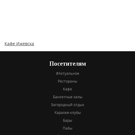
Кафе Ижевска
Посетителям
#Актуальное
Рестораны
Кафе
Банкетные залы
Загородный отдых
Караоке-клубы
Бары
Пабы