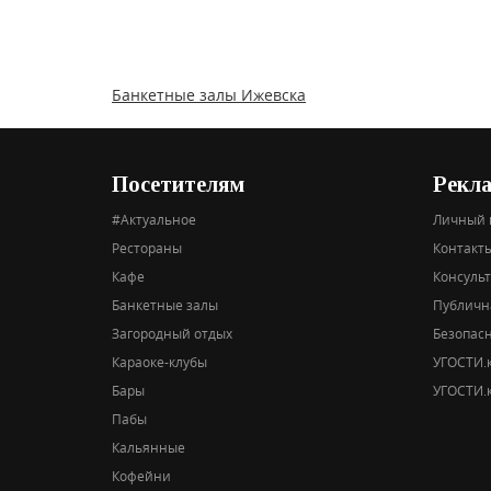
Банкетные залы Ижевска
Посетителям
Рекл
#Актуальное
Личный 
Рестораны
Контакты
Кафе
Консуль
Банкетные залы
Публичн
Загородный отдых
Безопас
Караоке-клубы
УГОСТИ.к
Бары
УГОСТИ.к
Пабы
Кальянные
Кофейни