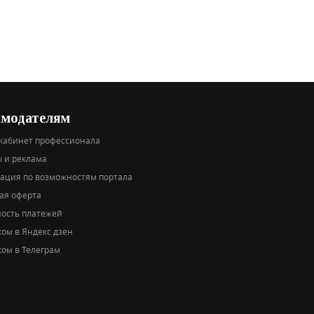
амодателям
кабинет профессионала
 и реклама
тация по возможностям портала
ая оферта
ность платежей
ом в Яндекс дзен
ом в Телеграм