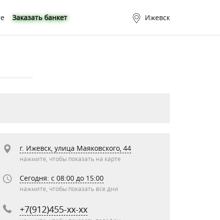
те
Заказать банкет
Ижевск
г. Ижевск, улица Маяковского, 44
нажмите, чтобы показать на карте
Сегодня: c 08:00 до 15:00
нажмите, чтобы показать все дни
+7(912)455-xx-xx