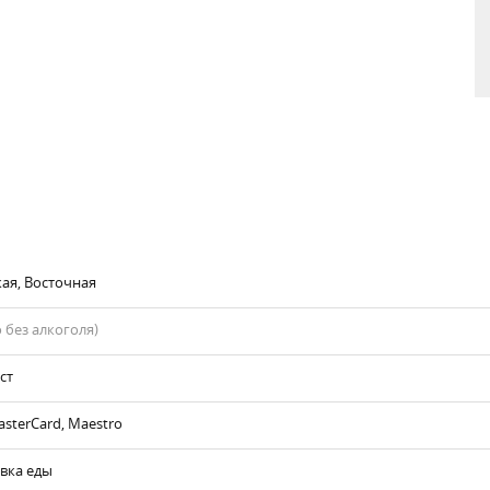
кая, Восточная
 без алкоголя)
ст
asterCard, Maestro
авка еды