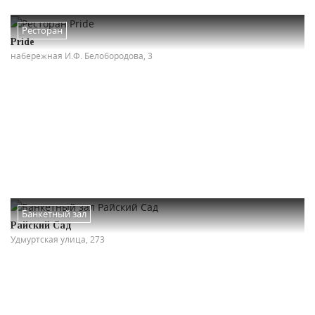
Ресторан
Pride
набережная И.Ф. Белобородова, 3
Банкетный зал
Райский Сад
Удмуртская улица, 273