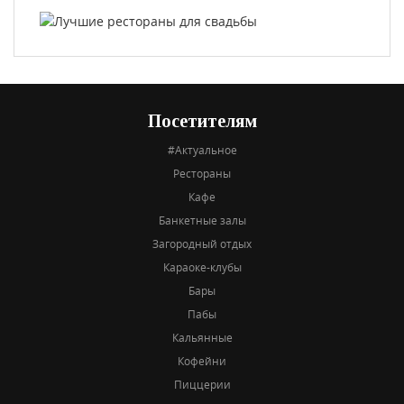
Посетителям
#Актуальное
Рестораны
Кафе
Банкетные залы
Загородный отдых
Караоке-клубы
Бары
Пабы
Кальянные
Кофейни
Пиццерии